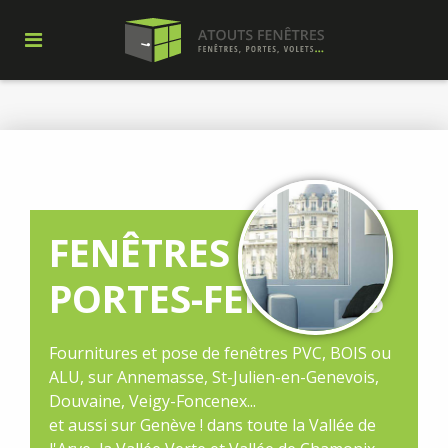
FENÊTRES ET
PORTES-FENÊTRES
Fournitures et pose de fenêtres PVC, BOIS ou
ALU, sur Annemasse, St-Julien-en-Genevois,
Douvaine, Veigy-Foncenex...
et aussi sur Genève ! dans toute la Vallée de