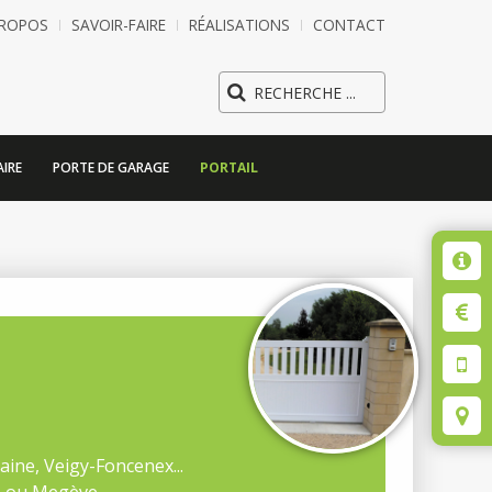
PROPOS
SAVOIR-FAIRE
RÉALISATIONS
CONTACT
IRE
PORTE DE GARAGE
PORTAIL
aine, Veigy-Foncenex...
s ou Megève...