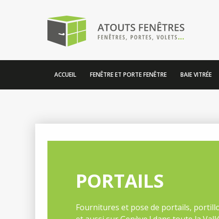
ACCUEIL
FENÊTRE ET PORTE FENÊTRE
BAIE VITRÉE
PORTAILS
Fournitures et pose de portails, portil
et aussi sur Genève ! dans toute la Vall