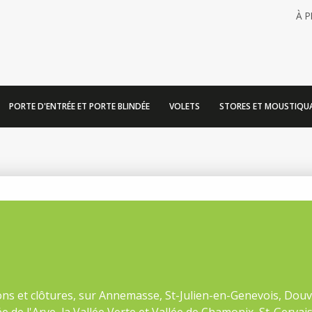
À 
PORTE D'ENTRÉE ET PORTE BLINDÉE
VOLETS
STORES ET MOUSTIQUA
lons et clôtures, sur Annemasse, St-Julien-en-Genevois, Douv
ée de l'Arve, la Vallée Verte et Vallée de Chamonix, St-Gervai