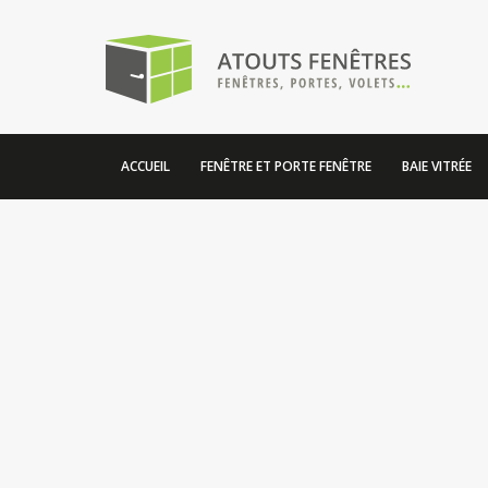
ACCUEIL
FENÊTRE ET PORTE FENÊTRE
BAIE VITRÉE
ATOUTS-FENÊTRES
17 rue de Montréal
74100 VILLE LA GRAND
Tel: 04.50.04.75.80
Email:
contact@atouts-fenetres.fr