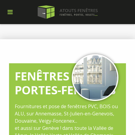
FENÊTRES ET
PORTES-FENÊTRES
Fournitures et pose de fenêtres PVC, BOIS ou
ALU, sur Annemasse, St-Julien-en-Genevois,
Douvaine, Veigy-Foncenex...
et aussi sur Genève ! dans toute la Vallée de