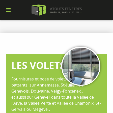
LES VOLETS
Fournitures et pose de volets roulants ou
battants, sur Annemasse, St-Julien-en-
Genevois, Douvaine, Veigy-Foncenex...
et aussi sur Genève ! dans toute la Vallée de
l'Arve, la Vallée Verte et Vallée de Chamonix, St-
Gervais ou Megève...